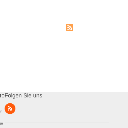
to
Folgen Sie uns
f
ge