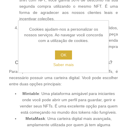
shirt com NFT, você ganha 50% de desconto na sua
segunda compra utilizando o mesmo NFT. É uma
forma de agradecer aos nossos clientes leais e
incentivar coleções.
Revenda Facilitada
: Os NFTs podem ser revendidos,
Cookies ajudam-nos a personalizar os
permitindo que você transfira a propriedade da peça
nossos serviços. Ao navegar você concorda
digitalmente. Isso abre um novo mercado de revenda
com a utilização de cookies.
onde você pode até mesmo lucrar com sua compra
original.
OK
Como Funciona a Compra e Revenda de NFTs?
Saber mais
Para aproveitar todos os benefícios dos nossos NFTs, é
necessário possuir uma carteira digital. Você pode escolher
entre duas opções principais:
Mintable
: Uma plataforma amigável para iniciantes
onde você pode abrir um perfil para guardar, gerir e
vender seus NFTs. É uma excelente opção para quem
está começando no mundo dos tokens não fungíveis.
MetaMask
: Uma carteira digital mais avançada,
amplamente utilizada por quem já tem alguma