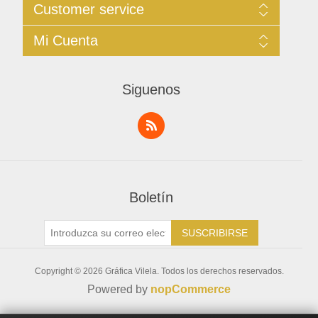
Sitemap
Customer service
Privacidad
Términos de Uso
Buscar
Mi Cuenta
Contacto
Noticias
Blog
Mi Cuenta
Forum
Historial de Servicios
Siguenos
Productos Vistos Recientemente
Direcciones
Comparar Productos
Solicitud de Servicio
Nuevos Productos
Boletín
SUSCRIBIRSE
Copyright © 2026 Gráfica Vilela. Todos los derechos reservados.
Powered by
nopCommerce