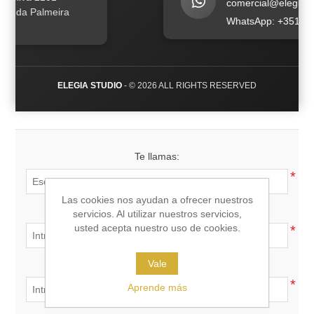
comercial@elegia.st
a da Palmeira
WhatsApp: +351 96 
ELEGIA STUDIO
- © 2026 ALL RIGHTS RESERVED
Te llamas:
*
Las cookies nos ayudan a ofrecer nuestros
Tu email:
servicios. Al utilizar nuestros servicios,
usted acepta nuestro uso de cookies.
*
Vale
Asunto:
*
Aprende más